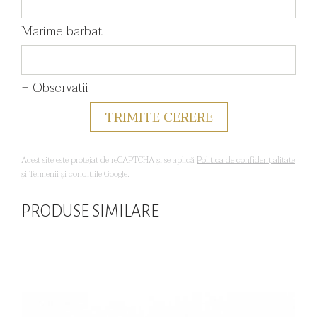
Marime barbat
+ Observatii
Acest site este protejat de reCAPTCHA și se aplică
Politica de confidențialitate
și
Termenii și condițiile
Google.
PRODUSE SIMILARE