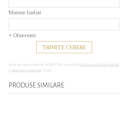
Marime barbat
+ Observatii
Acest site este protejat de reCAPTCHA și se aplică
Politica de confidențialitate
și
Termenii și condițiile
Google.
PRODUSE SIMILARE