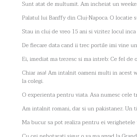
Sunt atat de multumit. Am incheiat un weeken
Palatul lui Banffy din Cluj-Napoca. O locatie s
Stau in cluj de vreo 15 ani si vizitez locul inc
De fiecare data cand ii trec portile imi vine u
Ei, imediat ma trezesc si ma intreb: Ce fel de
Chiar asa! Am intalnit oameni multi in acest w
la colegi.
O experienta pentru viata. Asa numesc cele trei
Am intalnit romani, dar si un pakistanez. Un ti
Ma bucur sa pot realiza pentru ei verighetele vi
Cu cei nehotarati sigur o sa ma revad la Grand