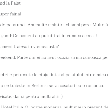
d la Palat.
uper faina!
a de pe-atunci. Am multe amintiri, chiar si poze. Multe f
n gand: Ce oameni au putut trai in vremea aceea...!
 oameni traiesc in vremea asta?
eekend. Parte din ei au avut ocazia sa ma cunoasca pers
 zile petrecute la etajul intai al palatului intr-o mica 
p ce traieste in Berlin si se va casatori cu o romanca.
sate, dar si pentru multi altii :)
 Hotel Italia. O locatie moderna, mult mai in prezent d